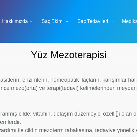
Hakkımızda
Saç Ekimi
Saç Tedavileri
Medika
Yüz Mezoterapisi
sitlerin, enzimlerin, homeopatik ilaçların, karışımlar hali
ince mezo(orta) ve terapi(tedavi) kelimelerinden meydana 
ranmış cilde; vitamin, dolaşım düzenleyici özelliği olan
emlerdir.
yardımı ile cildin mezoterm tabakasına, tedaviye yönelik 