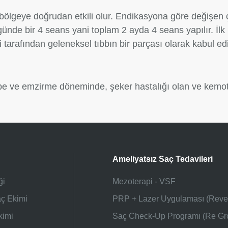
lgeye doğrudan etkili olur. Endikasyona göre değişen çeşi
5 günde bir 4 seans yani toplam 2 ayda 4 seans yapılır. İl
arafından geleneksel tıbbın bir parçası olarak kabul edil
be ve emzirme döneminde, şeker hastalığı olan ve kemoter
Ameliyatsız Saç Tedavileri
ği
Mezoterapi - VSF
aç Ekimi
PRP + Lazer Uygulaması (Reve
kimi
Saç Check-Up Programı (Re Gr