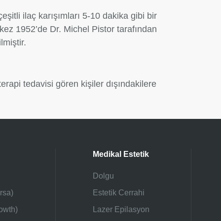
tli ilaç karışımları 5-10 dakika gibi bir
k kez 1952’de Dr. Michel Pistor tarafından
miştir.
api tedavisi gören kişiler dışındakilere
Medikal Estetik
Dolgu
rsa)
Estetik Cerrahi
owth)
Lazer Epilasyon