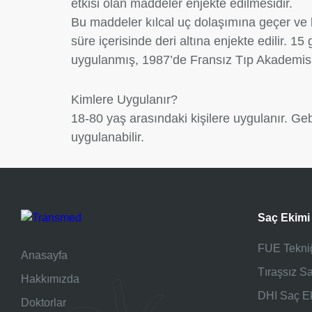
etkisi olan maddeler enjekte edilmesidir.
Bu maddeler kılcal uç dolaşımına geçer ve bö
süre içerisinde deri altına enjekte edilir. 1
uygulanmış, 1987’de Fransız Tıp Akademisi t
Kimlere Uygulanır?
18-80 yaş arasındaki kişilere uygulanır. Ge
uygulanabilir.
Saç Ekimi
FUE Tekni
Anasayfa
Tıraşsız S
Hakkımızda
DHI Saç E
Doktorlar